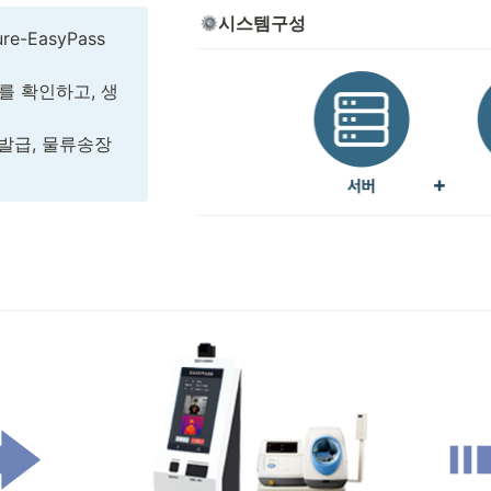
시스템구성
EasyPass 
를 확인하고, 생
급, 물류송장 