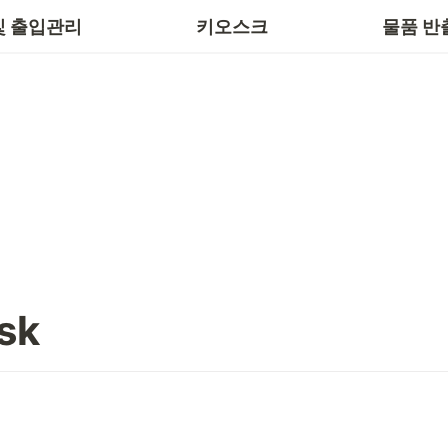
안내용
및 출입관리
키오스크
물품 반
sk